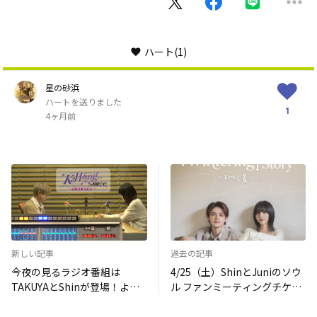
ハート
(1)
星の砂浜
ハートを送りました
1
4ヶ月前
新しい記事
過去の記事
今夜の見るラジオ番組は
4/25（土）ShinとJuniのソウ
TAKUYAとShinが登場！よる
ル ファンミーティングチケッ
10時半～BS日テレ
ト購入代行！