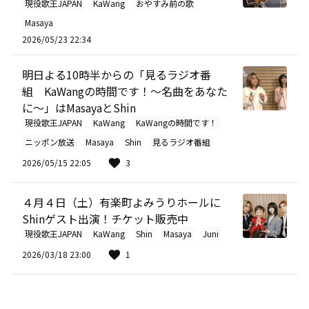
現役歌王JAPAN
KaWang
おやすみ前の歌
Masaya
2026/05/23 22:34
明日よる10時半からの「見るラジオ番
組 KaWangの時間です！～名曲をあなた
に～」はMasayaとShin
現役歌王JAPAN
KaWang
KaWangの時間です！
ニッポン放送
Masaya
Shin
見るラジオ番組
2026/05/15 22:05
3
４月４日（土）有楽町よみうりホールに
Shinゲスト出演！チケット販売中
現役歌王JAPAN
KaWang
Shin
Masaya
Juni
2026/03/18 23:00
1