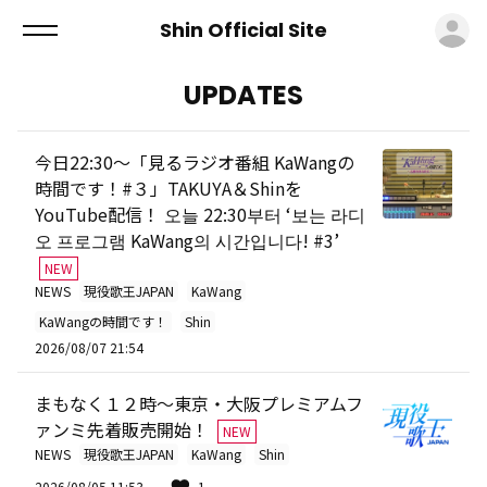
ロ
Shin Official Site
UPDATES
今日22:30～「見るラジオ番組 KaWangの
時間です！#３」TAKUYA＆Shinを
YouTube配信！ 오늘 22:30부터 ‘보는 라디
오 프로그램 KaWang의 시간입니다! #3’
NEW
NEWS
現役歌王JAPAN
KaWang
KaWangの時間です！
Shin
2026/08/07 21:54
まもなく１２時～東京・大阪プレミアムフ
ァンミ先着販売開始！
NEW
NEWS
現役歌王JAPAN
KaWang
Shin
2026/08/05 11:53
1