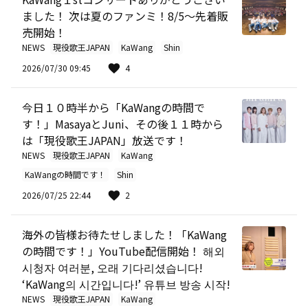
ました！ 次は夏のファンミ！8/5～先着販
売開始！
NEWS
現役歌王JAPAN
KaWang
Shin
2026/07/30 09:45
4
今日１０時半から「KaWangの時間で
す！」MasayaとJuni、その後１１時から
は「現役歌王JAPAN」放送です！
NEWS
現役歌王JAPAN
KaWang
KaWangの時間です！
Shin
2026/07/25 22:44
2
海外の皆様お待たせしました！「KaWang
の時間です！」YouTube配信開始！ 해외
시청자 여러분, 오래 기다리셨습니다!
‘KaWang의 시간입니다!’ 유튜브 방송 시작!
NEWS
現役歌王JAPAN
KaWang