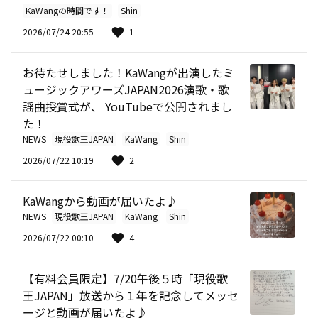
KaWangの時間です！
Shin
2026/07/24 20:55
1
お待たせしました！KaWangが出演したミ
ュージックアワーズJAPAN2026演歌・歌
謡曲授賞式が、 YouTubeで公開されまし
た！
NEWS
現役歌王JAPAN
KaWang
Shin
2026/07/22 10:19
2
KaWangから動画が届いたよ♪
NEWS
現役歌王JAPAN
KaWang
Shin
2026/07/22 00:10
4
【有料会員限定】7/20午後５時「現役歌
王JAPAN」放送から１年を記念してメッセ
ージと動画が届いたよ♪