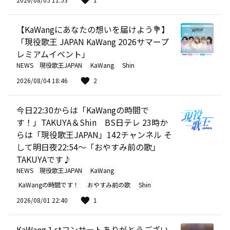
【KaWangにあなたの想いを届けよう💐】
「現役歌王 JAPAN KaWang 2026サマープ
レミアムイベント」
NEWS
現役歌王JAPAN
KaWang
Shin
2026/08/04 18:46
2
今日22:30からは「KaWangの時間で
す！」TAKUYA＆Shin BS日テレ 23時か
らは「現役歌王JAPAN」142チャンネル そ
して明日夜22:54～「おやすみ前の歌」
TAKUYAです♪
NEWS
現役歌王JAPAN
KaWang
KaWangの時間です！
おやすみ前の歌
Shin
2026/08/01 22:40
1
KaWang１stコンサートありがとうござい