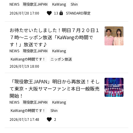
NEWS
現役歌王JAPAN
KaWang
Shin
2026/07/20 17:00
13
STANDARD限定
お待たせいたしました！明日７月２０日１
７時～ニッポン放送「KaWangの時間で
す！」放送です♪
NEWS
現役歌王JAPAN
KaWang
KaWangの時間です！
ニッポン放送
2026/07/19 18:00
「現役歌王JAPAN」明日から再放送！そし
て東京・大阪サマーファンミ本日一般販売
開始！
NEWS
現役歌王JAPAN
KaWang
KaWangの時間です！
Shin
2026/07/17 17:48
2