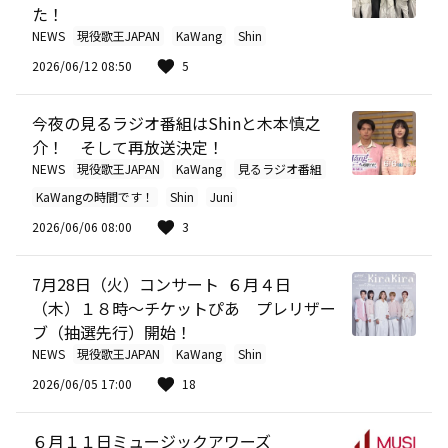
た！
NEWS
現役歌王JAPAN
KaWang
Shin
2026/06/12 08:50
5
今夜の見るラジオ番組はShinと木本慎之
介！ そして再放送決定！
NEWS
現役歌王JAPAN
KaWang
見るラジオ番組
KaWangの時間です！
Shin
Juni
2026/06/06 08:00
3
7月28日（火）コンサート ６月４日
（木）１８時～チケットぴあ プレリザー
ブ（抽選先行）開始！
NEWS
現役歌王JAPAN
KaWang
Shin
2026/06/05 17:00
18
６月１１日ミュージックアワーズ