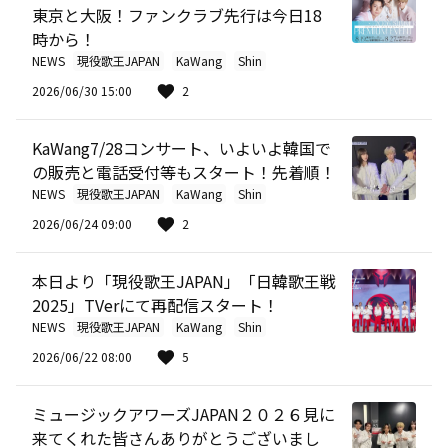
東京と大阪！ファンクラブ先行は今日18
時から！
NEWS
現役歌王JAPAN
KaWang
Shin
2026/06/30 15:00
2
KaWang7/28コンサート、いよいよ韓国で
の販売と電話受付等もスタート！先着順！
NEWS
現役歌王JAPAN
KaWang
Shin
2026/06/24 09:00
2
本日より「現役歌王JAPAN」「日韓歌王戦
2025」TVerにて再配信スタート！
NEWS
現役歌王JAPAN
KaWang
Shin
2026/06/22 08:00
5
ミュージックアワーズJAPAN２０２６見に
来てくれた皆さんありがとうございまし