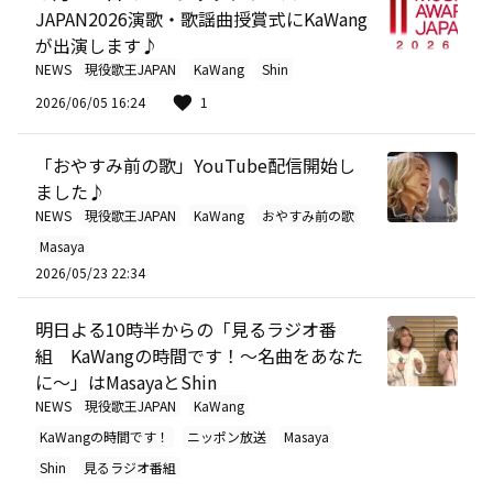
JAPAN2026演歌・歌謡曲授賞式にKaWang
が出演します♪
NEWS
現役歌王JAPAN
KaWang
Shin
2026/06/05 16:24
1
「おやすみ前の歌」YouTube配信開始し
ました♪
NEWS
現役歌王JAPAN
KaWang
おやすみ前の歌
Masaya
2026/05/23 22:34
明日よる10時半からの「見るラジオ番
組 KaWangの時間です！～名曲をあなた
に～」はMasayaとShin
NEWS
現役歌王JAPAN
KaWang
KaWangの時間です！
ニッポン放送
Masaya
Shin
見るラジオ番組