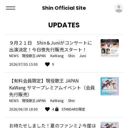
ロ
Shin Official Site
UPDATES
９月２１日 Shin＆Juniがコンサートに
出演決定！今日夜先行販売スタート！
NEWS
現役歌王JAPAN
KaWang
Shin
Juni
2026/07/05 15:00
9
【有料会員限定】現役歌王 JAPAN
KaWang サマープレミアムイベント（会員
先行販売）
NEWS
現役歌王JAPAN
KaWang
Shin
2026/06/30 18:00
4
STANDARD限定
お待たせしました！夏のファンミ♪今度は