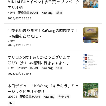
MINI ALBUMイベント@千葉 セブンパーク
アリオ柏
NEWS
現役歌王JAPAN
KaWang
Shin
2026/03/06 16:19
今夜も始まります！KaWangの時間です！
～名曲をあなたに～
NEWS
2026/03/03 20:59
オリコン5位！ありがとうございます
♡3/3（火）は福岡に行きますよ～♪
NEWS
現役歌王JAPAN
KaWang
Shin
2026/03/03 03:45
本日デビュー！KaWang 「キラキラ」ミュ
ージックビデオ公開！
VIDEOS
現役歌王JAPAN
KaWang
キラキラ
Shin