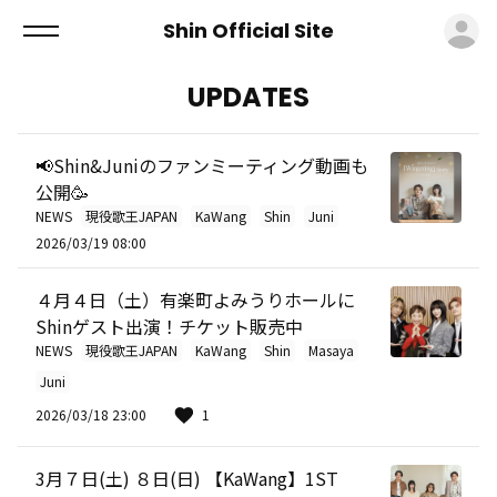
ロ
Shin Official Site
UPDATES
📢Shin&Juniのファンミーティング動画も
公開🥳
NEWS
現役歌王JAPAN
KaWang
Shin
Juni
2026/03/19 08:00
４月４日（土）有楽町よみうりホールに
Shinゲスト出演！チケット販売中
NEWS
現役歌王JAPAN
KaWang
Shin
Masaya
Juni
2026/03/18 23:00
1
3月７日(土) ８日(日) 【KaWang】1ST