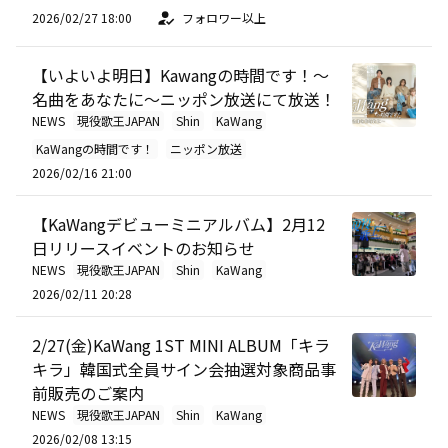
2026/02/27 18:00
フォロワー以上
【いよいよ明日】Kawangの時間です！～
名曲をあなたに～ニッポン放送にて放送！
NEWS
現役歌王JAPAN
Shin
KaWang
KaWangの時間です！
ニッポン放送
2026/02/16 21:00
【KaWangデビューミニアルバム】2月12
日リリースイベントのお知らせ
NEWS
現役歌王JAPAN
Shin
KaWang
2026/02/11 20:28
2/27(金)KaWang 1ST MINI ALBUM「キラ
キラ」韓国式全員サイン会抽選対象商品事
前販売のご案内
NEWS
現役歌王JAPAN
Shin
KaWang
2026/02/08 13:15